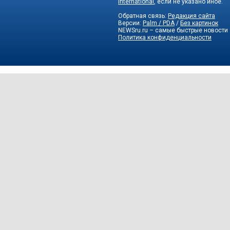
International
, если не указано иное.
Обратная связь:
Редакция сайта
Версии:
Palm / PDA
/
Без картинок
NEWSru.ru – самые быстрые новости
Политика конфиденциальности