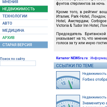
МНЕНИЯ
фунтов стерлингов за ночь.
НЕДВИЖИМОСТЬ
Кроме того, в рейтинг вошл
ТЕХНОЛОГИИ
Италия; Park-Hotel, Лондон;
Hotel, Амстердам; Corbigoe
АВТО
Victoria & Tudor Inn Hotel, Ло
МЕДИЦИНА
Председатель Британской а
АРХИВ
указывает на то, что мнени
голоса за ту или иную гост
СТАРАЯ ВЕРСИЯ
Каталог NEWSru.ru
::
Информац
Поиск по сайту
ССЫЛКИ ПО ТЕМЕ
Недвижимость
Forbes отобр
Недвижимость
Знаменитую а