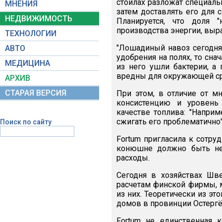
стойлах разложат специальн
МНЕНИЯ
затем доставлять его для 
НЕДВИЖИМОСТЬ
Планируется, что доля 
производства энергии, выр
ТЕХНОЛОГИИ
"Лошадиный навоз сегодня 
АВТО
удобрения на полях, то сн
МЕДИЦИНА
из него ушли бактерии, а
вредны для окружающей сре
АРХИВ
СТАРАЯ ВЕРСИЯ
При этом, в отличие от м
консистенцию и уровень
качестве топлива: "Напри
сжигать его проблематично"
Поиск по сайту
Fortum пригласила к сотру
конюшне должно быть не
расходы.
Сегодня в хозяйствах Шв
расчетам финской фирмы, 
из них. Теоретически из эт
домов в провинции Остергёт
Fortum не единственная 