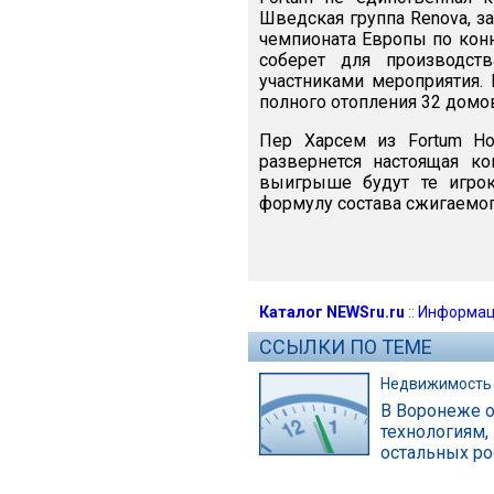
Шведская группа Renova, 
чемпионата Европы по конн
соберет для производст
участниками мероприятия. 
полного отопления 32 домов
Пер Харсем из Fortum H
развернется настоящая к
выигрыше будут те игро
формулу состава сжигаемог
Каталог NEWSru.ru
::
Информац
ССЫЛКИ ПО ТЕМЕ
Недвижимость
В Воронеже 
технологиям,
остальных ро