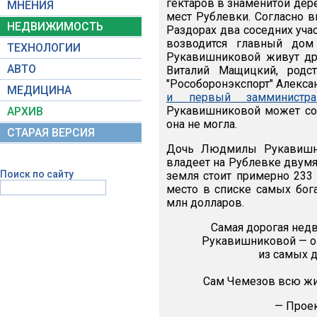
гектаров в знаменитой дер
МНЕНИЯ
мест Рублевки. Согласно 
НЕДВИЖИМОСТЬ
Раздорах два соседних учас
возводится главный дом
ТЕХНОЛОГИИ
Рукавишниковой живут дру
АВТО
Виталий Мащицкий, родс
"Рособоронэкспорт" Алекса
МЕДИЦИНА
и первый замминистр
Рукавишниковой может сос
АРХИВ
она не могла.
СТАРАЯ ВЕРСИЯ
Дочь Людмилы Рукавишни
владеет на Рублевке двумя
Поиск по сайту
земля стоит примерно 233
место в списке самых бог
млн долларов.
Самая дорогая нед
Рукавишниковой — он
из самых д
Сам Чемезов всю жиз
— Прое