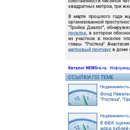
собственности числятся ч
квадратных метров, три жи
В марте прошлого года ж
организованной преступнос
"Тройка Диалог", обнаруж
поселок
, в котором обосн
из участков в поселке п
главы "Ростеха" Анастас
метровый пентхаус
в доме 
Каталог NEWSru.ru
::
Информац
ССЫЛКИ ПО ТЕМЕ
Недвижимость
Фонд Навальн
"Ростеха", "Г
Недвижимость
В ФБК оцени
млрд рублей