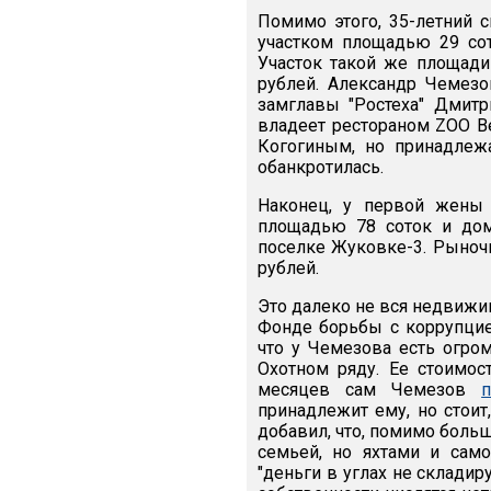
Помимо этого, 35-летний 
участком площадью 29 со
Участок такой же площади
рублей. Александр Чемезо
замглавы "Ростеха" Дмит
владеет рестораном ZOO Be
Когогиным, но принадлеж
обанкротилась.
Наконец, у первой жены 
площадью 78 соток и до
поселке Жуковке-3. Рыночн
рублей.
Это далеко не вся недвижим
Фонде борьбы с коррупци
что у Чемезова есть огро
Охотном ряду. Ее стоимо
месяцев сам Чемезов
принадлежит ему, но стоит
добавил, что, помимо боль
семьей, но яхтами и само
"деньги в углах не складир